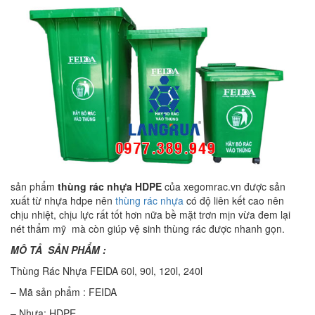
sản phẩm
thùng rác nhựa HDPE
của xegomrac.vn được sản
xuất từ nhựa hdpe nên
thùng rác nhựa
có độ liên kết cao nên
chịu nhiệt, chịu lực rất tốt hơn nữa bề mặt trơn mịn vừa đem lại
nét thẩm mỹ mà còn giúp vệ sinh thùng rác được nhanh gọn.
MÔ TẢ SẢN PHẨM :
Thùng Rác Nhựa FEIDA 60l, 90l, 120l, 240l
– Mã sản phẩm : FEIDA
– Nhựa: HDPE