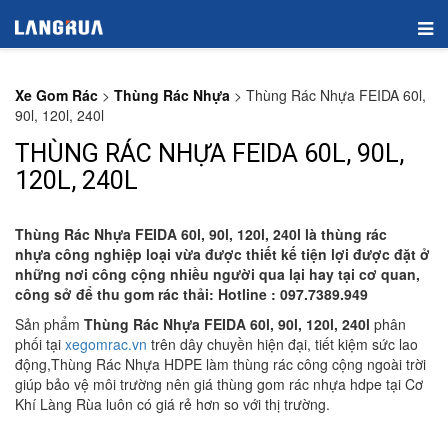
Xe Gom Rác
>
Thùng Rác Nhựa
>
Thùng Rác Nhựa FEIDA 60l,
90l, 120l, 240l
THÙNG RÁC NHỰA FEIDA 60L, 90L,
120L, 240L
Thùng Rác Nhựa FEIDA 60l, 90l, 120l, 240l là thùng rác
nhựa công nghiệp loại vừa được thiết kế tiện lợi được đặt ở
những nơi công cộng nhiều người qua lại hay tại cơ quan,
công sở để thu gom rác thải: Hotline : 097.7389.949
Sản phẩm
Thùng Rác Nhựa FEIDA 60l, 90l, 120l, 240l
phân
phối tại
xegomrac.vn
trên dây chuyền hiện đại, tiết kiệm sức lao
động,Thùng Rác Nhựa HDPE làm thùng rác công cộng ngoài trời
giúp bảo vệ môi trường nên giá thùng gom rác nhựa hdpe tại Cơ
Khí Làng Rùa luôn có giá rẻ hơn so với thị trường.