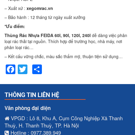
– Xuất xứ :
xegomrac.vn
– Bảo hành : 12 tháng từ ngày xuất xưởng
*Ưu điểm:
Thùng Rác Nhựa FEIDA 60l, 90l, 120l, 240l
dễ dàng việc phân
loại rác thải tại nguồn. Thích hợp để trường học, nhà máy, nơi
phân loại rác…
– Kết cấu vững chắc, màu sắc thẩm mỹ, thuận tiện sử dụng…
Facebook
Twitter
Share
THÔNG TIN LIÊN HỆ
Văn phòng đại diện
VPGD : Lô 8, Khu A, Cụm Công Nghiệp Xã Thanh
Thuỳ, H. Thanh Thuỳ, TP. Hà Nội
Hotline : 0977.389.949