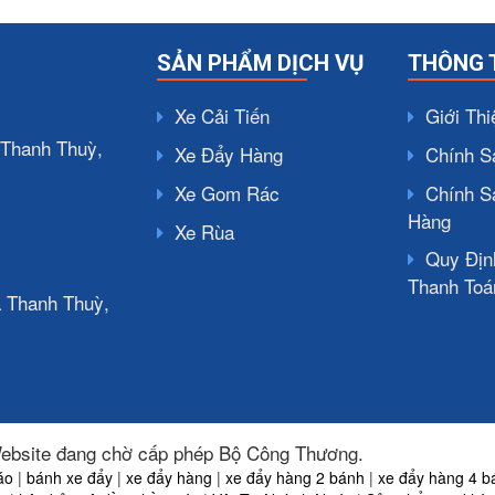
SẢN PHẨM DỊCH VỤ
THÔNG 
Xe Cải Tiến
Giới Thi
Thanh Thuỳ,
Xe Đẩy Hàng
Chính S
Xe Gom Rác
Chính S
Hàng
Xe Rùa
Quy Địn
Thanh Toá
ã Thanh Thuỳ,
ebsite đang chờ cấp phép Bộ Công Thương.
áo
|
bánh xe đẩy
|
xe đẩy hàng
|
xe đẩy hàng 2 bánh
|
xe đẩy hàng 4 b