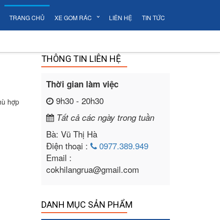
TRANG CHỦ
XE GOM RÁC
LIÊN HỆ
TIN TỨC
THÔNG TIN LIÊN HỆ
Thời gian làm việc
9h30 - 20h30
hù hợp
Tất cả các ngày trong tuần
Bà: Vũ Thị Hà
Điện thoại :
0977.389.949
Email :
cokhilangrua@gmail.com
DANH MỤC SẢN PHẨM