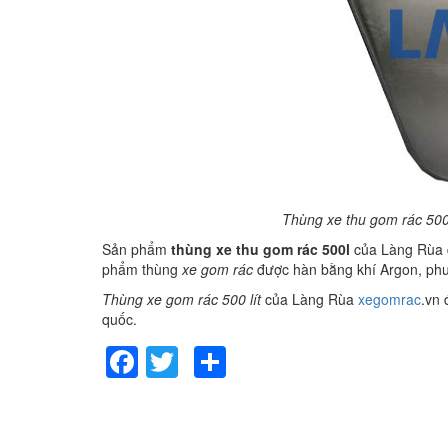
Thùng xe thu gom rác 500l
Sản phẩm
thùng xe thu gom rác 500l
của Làng Rùa đ
phẩm thùng
xe gom rác
được hàn bằng khí Argon, phun
Thùng xe gom rác 500 lít
của Làng Rùa
xegomrac
.vn 
quốc.
Facebook
Twitter
Share