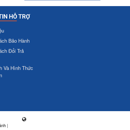
TIN HỖ TRỢ
ệu
ách Bảo Hành
ách Đổi Trả
h Và Hình Thức
n
ánh
|