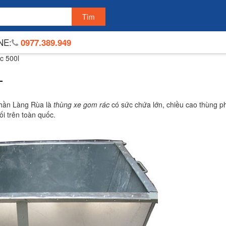
NE:
0977.389.949
c 500l
L
phần Làng Rùa là
thùng xe gom rác
có sức chứa lớn, chiều cao thùng p
ối trên toàn quốc.